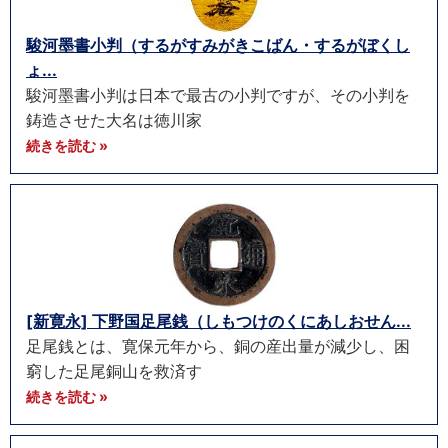
駿河墨書小判（するがすみがきこばん・するがぼくし
ょ...
駿河墨書小判は日本で最古の小判ですが、その小判を
鋳造させた大名は徳川家
続きを読む »
[新寛永] 下野国足尾銭（しもつけのくにあしおせん...
足尾銭とは、寛保元年から、銅の産出量が減少し、困
窮した足尾銅山を救済す
続きを読む »