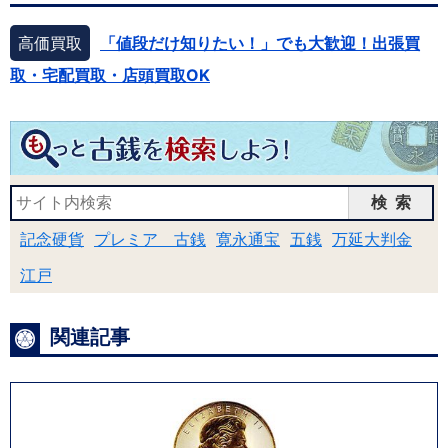
高価買取
「値段だけ知りたい！」でも大歓迎！出張買
取・宅配買取・店頭買取OK
検索
記念硬貨
プレミア 古銭
寛永通宝
五銭
万延大判金
江戸
関連記事