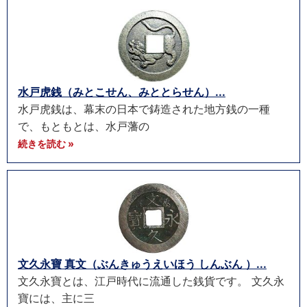
水戸虎銭（みとこせん、みととらせん）...
水戸虎銭は、幕末の日本で鋳造された地方銭の一種
で、もともとは、水戸藩の
続きを読む »
文久永寶 真文（ぶんきゅうえいほう しんぶん ）...
文久永寶とは、江戸時代に流通した銭貨です。 文久永
寶には、主に三