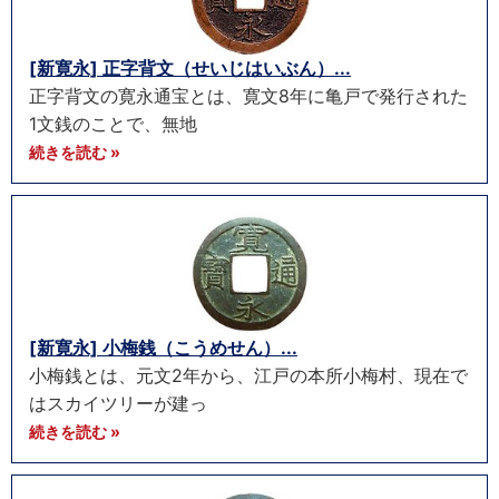
[新寛永] 正字背文（せいじはいぶん）...
正字背文の寛永通宝とは、寛文8年に亀戸で発行された
1文銭のことで、無地
続きを読む »
[新寛永] 小梅銭（こうめせん）...
小梅銭とは、元文2年から、江戸の本所小梅村、現在で
はスカイツリーが建っ
続きを読む »