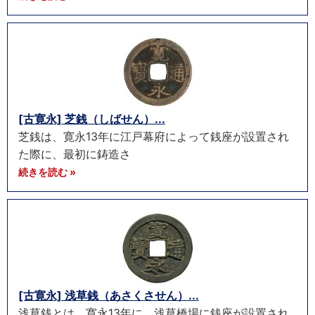
[古寛永] 芝銭（しばせん）...
芝銭は、寛永13年に江戸幕府によって銭座が設置され
た際に、最初に鋳造さ
続きを読む »
[古寛永] 浅草銭（あさくさせん）...
浅草銭とは、寛永13年に、浅草橋場に銭座が設置され