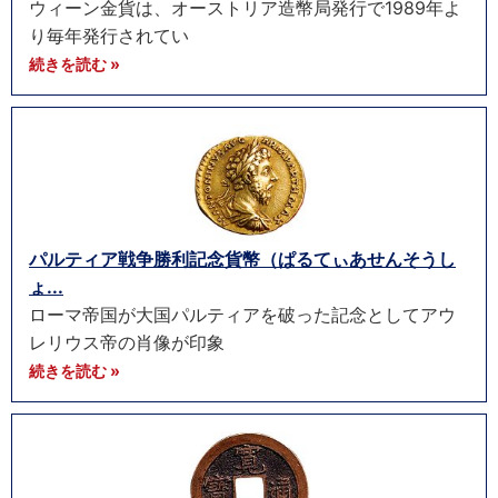
ウィーン金貨は、オーストリア造幣局発行で1989年よ
り毎年発行されてい
続きを読む »
パルティア戦争勝利記念貨幣（ぱるてぃあせんそうし
ょ...
ローマ帝国が大国パルティアを破った記念としてアウ
レリウス帝の肖像が印象
続きを読む »