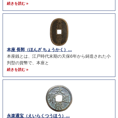
続きを読む »
本座 長郭（ほんざ ちょうかく）...
本座銭とは、江戸時代末期の天保6年から鋳造された小
判型の貨幣で、本座と
続きを読む »
永楽通宝（えいらくつうほう）...