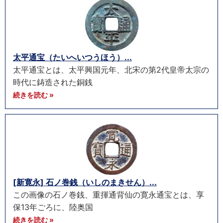
太平通宝（たいへいつうほう）...
太平通宝とは、太平興国元年、北宋の第2代皇帝太宗の
時代に鋳造された銅銭
続きを読む »
[新寛永] 石ノ巻銭（いしのまきせん）...
この画像の石ノ巻銭、重揮通背仙の寛永通宝とは、享
保13年ごろに、陸奥国
続きを読む »