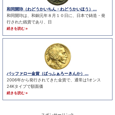
和同開珎（わどうかいちん・わどうかいほう）...
和同開珎は、和銅元年８月１０日に、日本で鋳造・発
行された銭貨であり、日
続きを読む »
バッファロー金貨（ばっふぁろーきんか）...
2006年から発行されてきた金貨で、通常は1オンス
24Kタイプで額面価
続きを読む »
スポンサーリンク