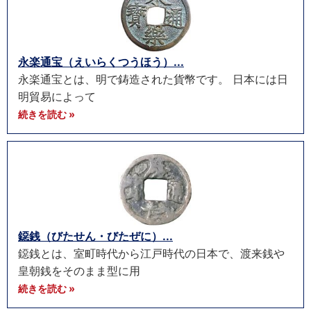
永楽通宝（えいらくつうほう）...
永楽通宝とは、明で鋳造された貨幣です。 日本には日
明貿易によって
続きを読む »
鐚銭（びたせん・びたぜに）...
鐚銭とは、室町時代から江戸時代の日本で、渡来銭や
皇朝銭をそのまま型に用
続きを読む »