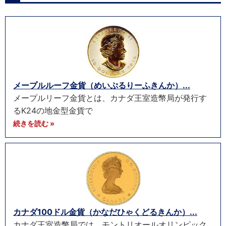
メープルルーフ金貨（めいぷるりーふきんか）...
メープルリーフ金貨とは、カナダ王室造幣局が発行す
るK24の地金型金貨で
続きを読む »
カナダ100ドル金貨（かなだひゃくどるきんか）...
カナダ王室造幣局では、モントリオールオリンピック