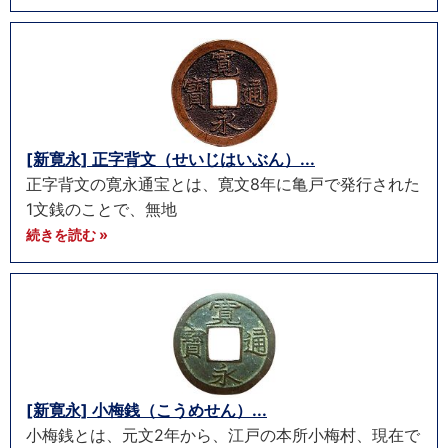
[新寛永] 正字背文（せいじはいぶん）...
正字背文の寛永通宝とは、寛文8年に亀戸で発行された
1文銭のことで、無地
続きを読む »
[新寛永] 小梅銭（こうめせん）...
小梅銭とは、元文2年から、江戸の本所小梅村、現在で