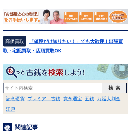
高価買取
「値段だけ知りたい！」でも大歓迎！出張買
取・宅配買取・店頭買取OK
検索
記念硬貨
プレミア 古銭
寛永通宝
五銭
万延大判金
江戸
関連記事