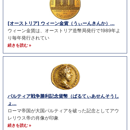
[オーストリア] ウィーン金貨（うぃーんきんか）...
ウィーン金貨は、オーストリア造幣局発行で1989年よ
り毎年発行されてい
続きを読む »
パルティア戦争勝利記念貨幣（ぱるてぃあせんそうし
ょ...
ローマ帝国が大国パルティアを破った記念としてアウ
レリウス帝の肖像が印象
続きを読む »