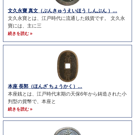
文久永寶 真文（ぶんきゅうえいほう しんぶん ）...
文久永寶とは、江戸時代に流通した銭貨です。 文久永
寶には、主に三
続きを読む »
本座 長郭（ほんざ ちょうかく）...
本座銭とは、江戸時代末期の天保6年から鋳造された小
判型の貨幣で、本座と
続きを読む »