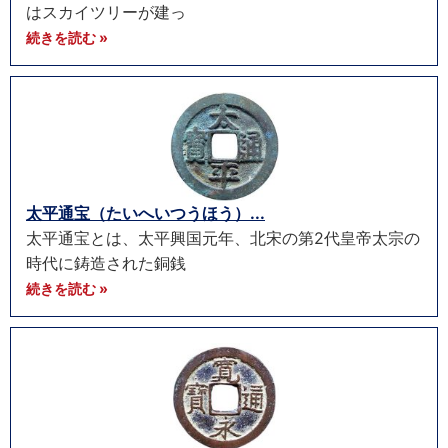
はスカイツリーが建っ
続きを読む »
太平通宝（たいへいつうほう）...
太平通宝とは、太平興国元年、北宋の第2代皇帝太宗の
時代に鋳造された銅銭
続きを読む »