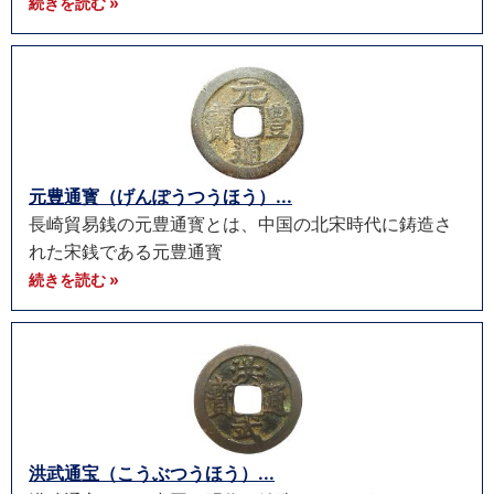
続きを読む »
元豊通寳（げんぽうつうほう）...
長崎貿易銭の元豊通寳とは、中国の北宋時代に鋳造さ
れた宋銭である元豊通寳
続きを読む »
洪武通宝（こうぶつうほう）...