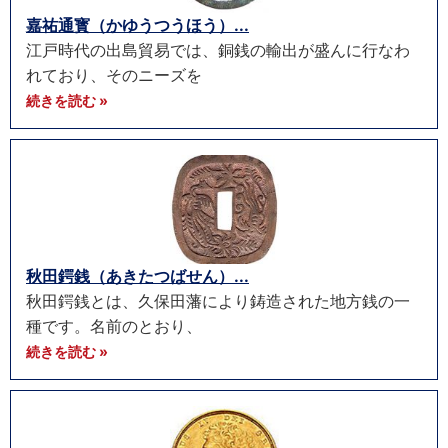
嘉祐通寳（かゆうつうほう）...
江戸時代の出島貿易では、銅銭の輸出が盛んに行なわ
れており、そのニーズを
続きを読む »
秋田鍔銭（あきたつばせん）...
秋田鍔銭とは、久保田藩により鋳造された地方銭の一
種です。名前のとおり、
続きを読む »