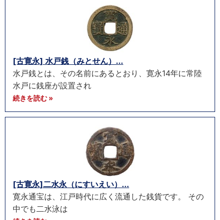
[古寛永] 水戸銭（みとせん）...
水戸銭とは、その名前にあるとおり、寛永14年に常陸
水戸に銭座が設置され
続きを読む »
[古寛永]二水永（にすいえい）...
寛永通宝は、江戸時代に広く流通した銭貨です。 その
中でも二水泳は