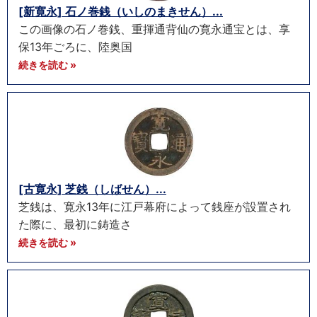
[新寛永] 石ノ巻銭（いしのまきせん）...
この画像の石ノ巻銭、重揮通背仙の寛永通宝とは、享
保13年ごろに、陸奥国
続きを読む »
[古寛永] 芝銭（しばせん）...
芝銭は、寛永13年に江戸幕府によって銭座が設置され
た際に、最初に鋳造さ
続きを読む »