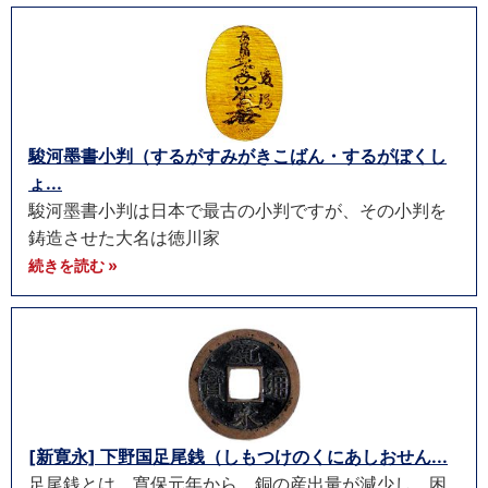
駿河墨書小判（するがすみがきこばん・するがぼくし
ょ...
駿河墨書小判は日本で最古の小判ですが、その小判を
鋳造させた大名は徳川家
続きを読む »
[新寛永] 下野国足尾銭（しもつけのくにあしおせん...
足尾銭とは、寛保元年から、銅の産出量が減少し、困