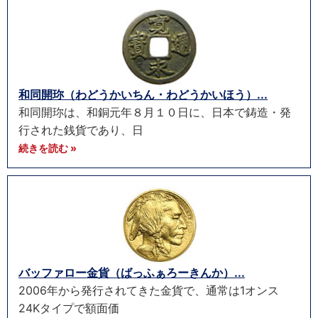
和同開珎（わどうかいちん・わどうかいほう）...
和同開珎は、和銅元年８月１０日に、日本で鋳造・発
行された銭貨であり、日
続きを読む »
バッファロー金貨（ばっふぁろーきんか）...
2006年から発行されてきた金貨で、通常は1オンス
24Kタイプで額面価