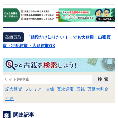
高価買取
「値段だけ知りたい！」でも大歓迎！出張買
取・宅配買取・店頭買取OK
検索
記念硬貨
プレミア 古銭
寛永通宝
五銭
万延大判金
江戸
関連記事