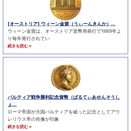
[オーストリア] ウィーン金貨（うぃーんきんか）...
ウィーン金貨は、オーストリア造幣局発行で1989年よ
り毎年発行されてい
続きを読む »
パルティア戦争勝利記念貨幣（ぱるてぃあせんそうし
ょ...
ローマ帝国が大国パルティアを破った記念としてアウ
レリウス帝の肖像が印象
続きを読む »