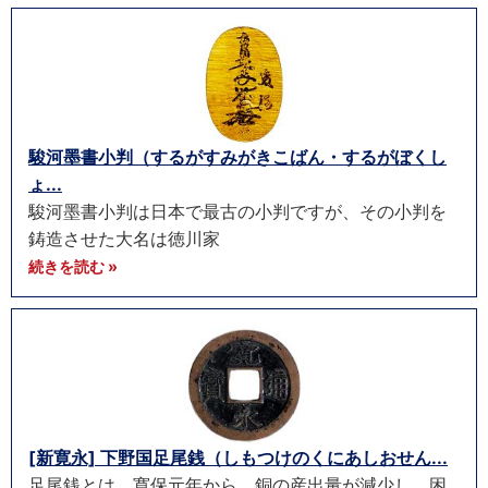
駿河墨書小判（するがすみがきこばん・するがぼくし
ょ...
駿河墨書小判は日本で最古の小判ですが、その小判を
鋳造させた大名は徳川家
続きを読む »
[新寛永] 下野国足尾銭（しもつけのくにあしおせん...
足尾銭とは、寛保元年から、銅の産出量が減少し、困