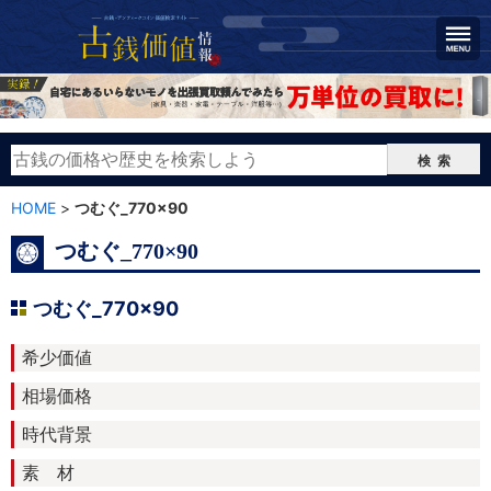
検索
HOME
>
つむぐ_770×90
つむぐ_770×90
つむぐ_770×90
希少価値
相場価格
時代背景
素 材