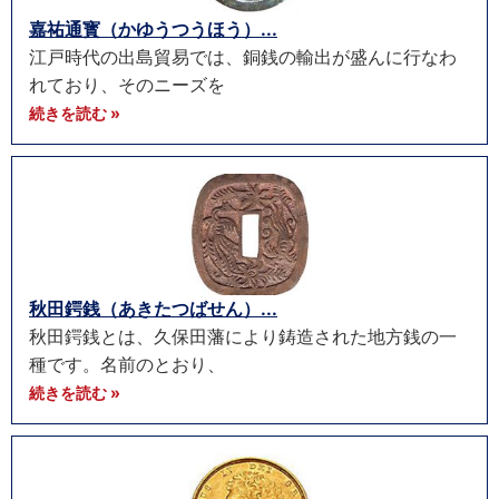
嘉祐通寳（かゆうつうほう）...
江戸時代の出島貿易では、銅銭の輸出が盛んに行なわ
れており、そのニーズを
続きを読む »
秋田鍔銭（あきたつばせん）...
秋田鍔銭とは、久保田藩により鋳造された地方銭の一
種です。名前のとおり、
続きを読む »