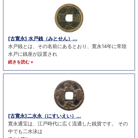
[古寛永] 水戸銭（みとせん）...
水戸銭とは、その名前にあるとおり、寛永14年に常陸
水戸に銭座が設置され
続きを読む »
[古寛永]二水永（にすいえい）...
寛永通宝は、江戸時代に広く流通した銭貨です。 その
中でも二水泳は