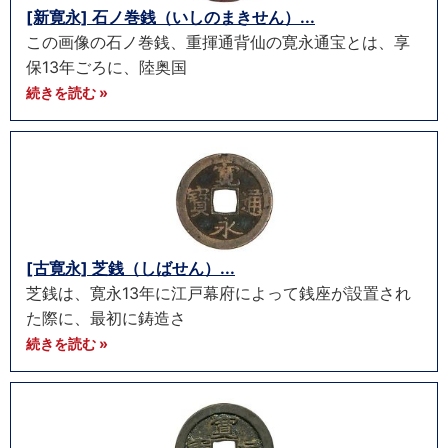
[新寛永] 石ノ巻銭（いしのまきせん）...
この画像の石ノ巻銭、重揮通背仙の寛永通宝とは、享
保13年ごろに、陸奥国
続きを読む »
[古寛永] 芝銭（しばせん）...
芝銭は、寛永13年に江戸幕府によって銭座が設置され
た際に、最初に鋳造さ
続きを読む »