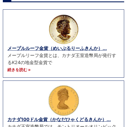
メープルルーフ金貨（めいぷるりーふきんか）...
メープルリーフ金貨とは、カナダ王室造幣局が発行す
るK24の地金型金貨で
続きを読む »
カナダ100ドル金貨（かなだひゃくどるきんか）...
カナダ王室造幣局では、モントリオールオリンピック