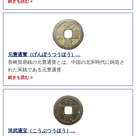
続きを読む »
元豊通寳（げんぽうつうほう）...
長崎貿易銭の元豊通寳とは、中国の北宋時代に鋳造さ
れた宋銭である元豊通寳
続きを読む »
洪武通宝（こうぶつうほう）...