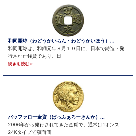
和同開珎（わどうかいちん・わどうかいほう）...
和同開珎は、和銅元年８月１０日に、日本で鋳造・発
行された銭貨であり、日
続きを読む »
バッファロー金貨（ばっふぁろーきんか）...
2006年から発行されてきた金貨で、通常は1オンス
24Kタイプで額面価