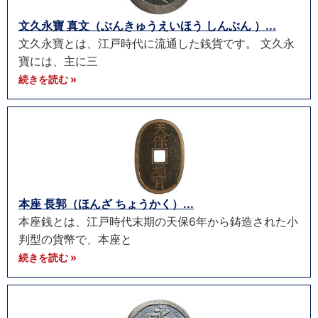
文久永寶 真文（ぶんきゅうえいほう しんぶん ）...
文久永寶とは、江戸時代に流通した銭貨です。 文久永
寶には、主に三
続きを読む »
本座 長郭（ほんざ ちょうかく）...
本座銭とは、江戸時代末期の天保6年から鋳造された小
判型の貨幣で、本座と
続きを読む »