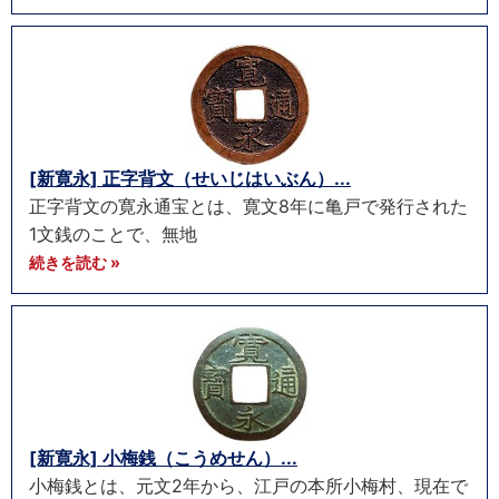
[新寛永] 正字背文（せいじはいぶん）...
正字背文の寛永通宝とは、寛文8年に亀戸で発行された
1文銭のことで、無地
続きを読む »
[新寛永] 小梅銭（こうめせん）...
小梅銭とは、元文2年から、江戸の本所小梅村、現在で