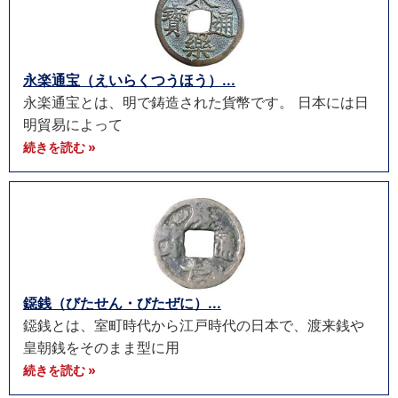
永楽通宝（えいらくつうほう）...
永楽通宝とは、明で鋳造された貨幣です。 日本には日
明貿易によって
続きを読む »
鐚銭（びたせん・びたぜに）...
鐚銭とは、室町時代から江戸時代の日本で、渡来銭や
皇朝銭をそのまま型に用
続きを読む »