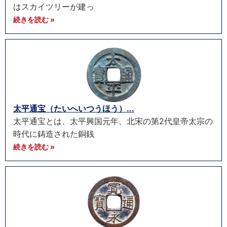
はスカイツリーが建っ
続きを読む »
太平通宝（たいへいつうほう）...
太平通宝とは、太平興国元年、北宋の第2代皇帝太宗の
時代に鋳造された銅銭
続きを読む »