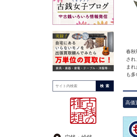
春秋
され
まれ
も多
検索
高価