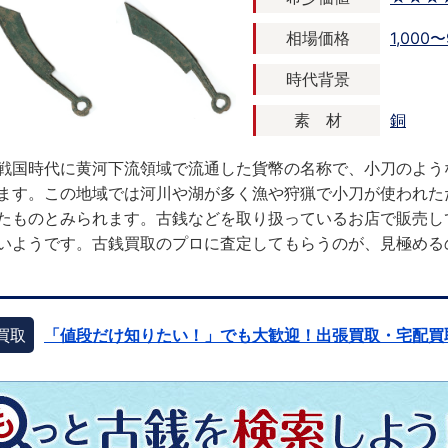
相場価格
1,000〜
時代背景
素 材
銅
戦国時代に黄河下流領域で流通した貨幣の名称で、小刀のよう
ます。この地域では河川や湖が多く漁や狩猟で小刀が使われた
たものとみられます。古銭などを取り扱っているお店で販売し
いようです。古銭買取のプロに査定してもらうのが、見極める
買取
「値段だけ知りたい！」でも大歓迎！出張買取・宅配買