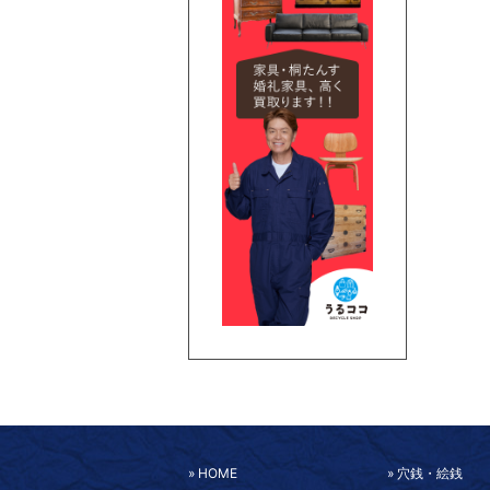
HOME
穴銭・絵銭