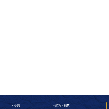
小判
銀貨・銅貨