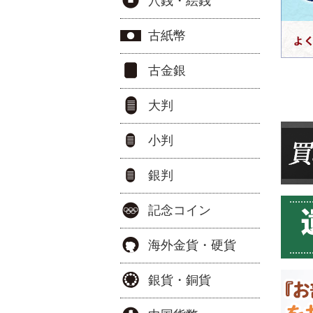
穴銭・絵銭
古紙幣
古金銀
大判
小判
銀判
記念コイン
海外金貨・硬貨
銀貨・銅貨