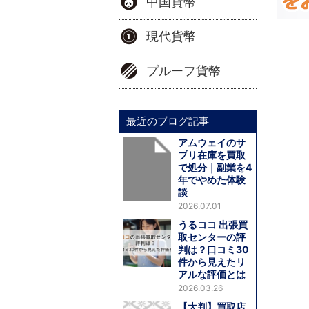
中国貨幣
現代貨幣
プルーフ貨幣
最近のブログ記事
アムウェイのサ
プリ在庫を買取
で処分｜副業を4
年でやめた体験
談
2026.07.01
うるココ 出張買
取センターの評
判は？口コミ30
件から見えたリ
アルな評価とは
2026.03.26
【大判】買取店