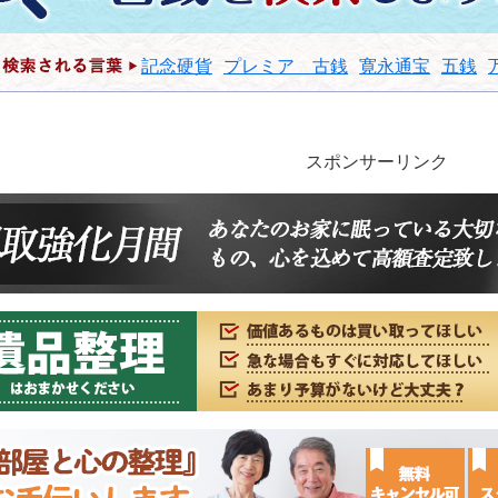
記念硬貨
プレミア 古銭
寛永通宝
五銭
スポンサーリンク