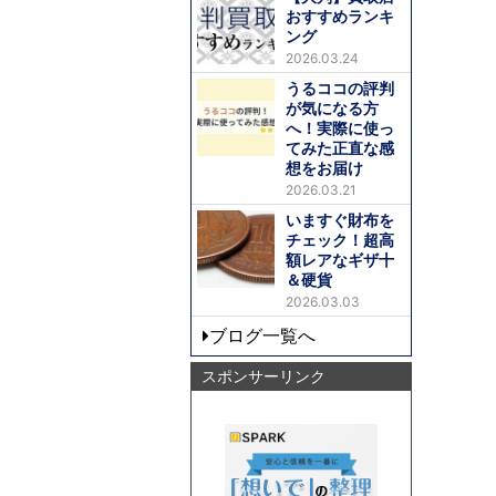
おすすめランキ
ング
2026.03.24
うるココの評判
が気になる方
へ！実際に使っ
てみた正直な感
想をお届け
2026.03.21
いますぐ財布を
チェック！超高
額レアなギザ十
＆硬貨
2026.03.03
ブログ一覧へ
スポンサーリンク