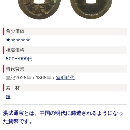
希少価値
★☆☆☆☆
相場価格
500〜999円
時代背景
皇紀2028年 / 1368年 /
室町時代
素 材
銅
洪武通宝とは、中国の明代に鋳造されるようになっ
た貨幣です。