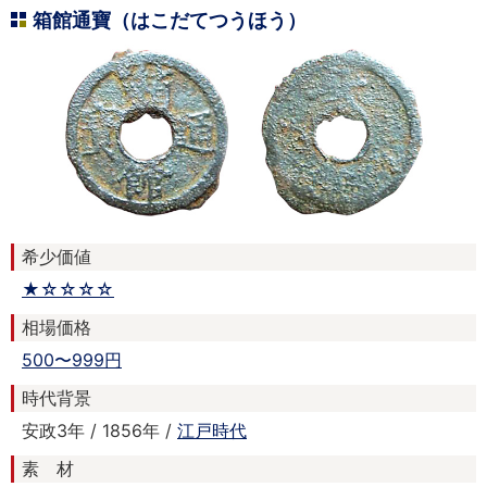
箱館通寶（はこだてつうほう）
希少価値
★☆☆☆☆
相場価格
500〜999円
時代背景
安政3年 / 1856年 /
江戸時代
素 材