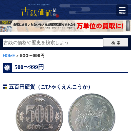
検索
HOME
>
500〜999円
500〜999円
五百円硬貨（ごひゃくえんこうか）