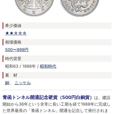
希少価値
★★☆☆☆
相場価格
500〜999円
時代背景
昭和63 / 1988年 /
昭和時代
素 材
銅
、
ニッケル
青函トンネル開通記念硬貨（500円白銅貨）
は、建設
開始から36年という非常に長い工期を経て1988年に完成し
た世界最長の「青函トンネル」開通を記念して発行されま