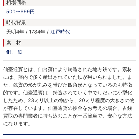
相場価格
500〜999円
時代背景
天明4年 / 1784年 /
江戸時代
素 材
銅
、
鉄
仙臺通寳とは、仙台藩により鋳造された地方銭です。素材
には、藩内で多く産出されていた鉄が用いられました。ま
た、銭貨の形が丸みを帯びた四角形となっているのも特徴
的です。仙臺通寳は、鋳造されていく中でしだいに小型化
したため、23ミリ以上の物から、20ミリ程度の大きさの物
が存在しています。仙臺通寳の換金をお考えの場合、古銭
買取の専門業者に持ち込むことが一番簡単で、安心な方法
になります。