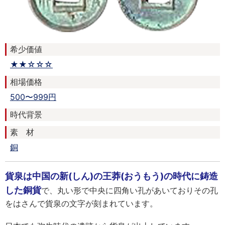
希少価値
★★☆☆☆
相場価格
500〜999円
時代背景
素 材
銅
貨泉は中国の新(しん)の王莽(おうもう)の時代に鋳造
した銅貨
で、丸い形で中央に四角い孔があいておりその孔
をはさんで貨泉の文字が刻まれています。