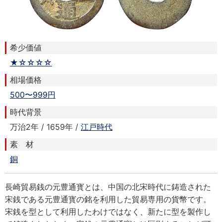
希少価値
★☆☆☆☆
相場価格
500〜999円
時代背景
万治2年 / 1659年 /
江戸時代
素 材
銅
長崎貿易銭の元豊通寳とは、中国の北宋時代に鋳造された
宋銭である元豊通寳の銘を利用した貿易専用の貨幣です。
宋銭を型として利用したわけではなく、新たに型を製作し