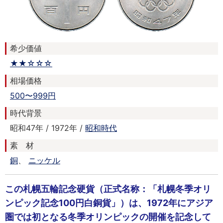
希少価値
★★☆☆☆
相場価格
500〜999円
時代背景
昭和47年 / 1972年 /
昭和時代
素 材
銅
、
ニッケル
この札幌五輪記念硬貨（正式名称：「札幌冬季オリ
ンピック記念100円白銅貨」）は、1972年にアジア
圏では初となる冬季オリンピックの開催を記念して