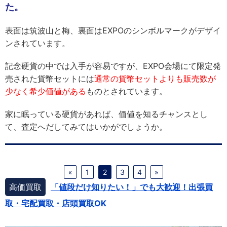
た。
表面は筑波山と梅、裏面はEXPOのシンボルマークがデザイ
ンされています。
記念硬貨の中では入手が容易ですが、EXPO会場にて限定発
売された貨幣セットには
通常の貨幣セットよりも販売数が
少なく希少価値がある
ものとされています。
家に眠っている硬貨があれば、価値を知るチャンスとし
て、査定へだしてみてはいかがでしょうか。
«
1
2
3
4
»
高価買取
「値段だけ知りたい！」でも大歓迎！出張買
取・宅配買取・店頭買取OK