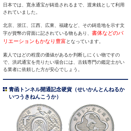
日本では、寛永通宝が鋳造されるまで、渡来銭として利用
されていました。
北京、浙江、江西、広東、福建など、その鋳造地を示す文
書体などのバ
字が貨幣の背面に記されている物もあり、
リエーションもかなり豊富
となっています。
素人ではどの程度の価値があるか判断しにくい物ですの
で、洪武通宝を売りたい場合には、古銭専門の鑑定士がい
る業者に依頼した方が安心でしょう。
青函トンネル開通記念硬貨（せいかんとんねるか
いつうきねんこうか）