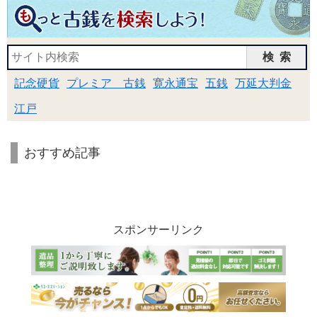
検索
記念硬貨
プレミア 古銭
寛永通宝
五銭
万延大判金
江戸
おすすめ記事
スポンサーリンク