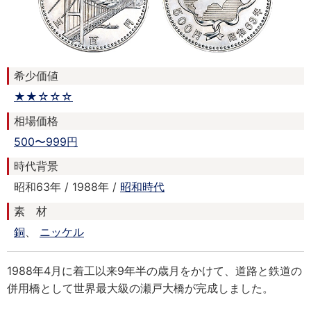
希少価値
★★☆☆☆
相場価格
500〜999円
時代背景
昭和63年 / 1988年 /
昭和時代
素 材
銅
、
ニッケル
1988年4月に着工以来9年半の歳月をかけて、道路と鉄道の
併用橋として世界最大級の瀬戸大橋が完成しました。