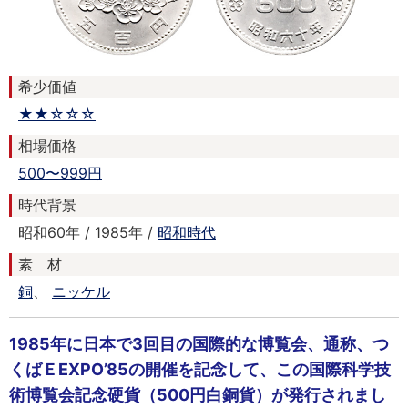
希少価値
★★☆☆☆
相場価格
500〜999円
時代背景
昭和60年 / 1985年 /
昭和時代
素 材
銅
、
ニッケル
1985年に日本で3回目の国際的な博覧会、通称、つ
くばＥEXPO’85の開催を記念して、この国際科学技
術博覧会記念硬貨（500円白銅貨）が発行されまし