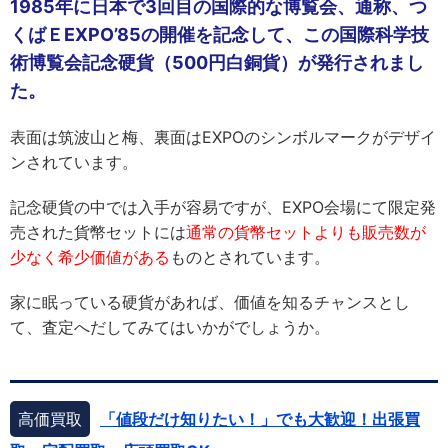
1985年に日本で3回目の国際的な博覧会、通称、つ
くばＥEXPO’85の開催を記念して、この国際科学技
術博覧会記念硬貨（500円白銅貨）が発行されまし
た。
表面は筑波山と梅、裏面はEXPOのシンボルマークがデザイ
ンされています。
記念硬貨の中では入手が容易ですが、EXPO会場にて限定発
売された貨幣セットには
通常の貨幣セットよりも販売数が
少なく希少価値がある
ものとされています。
家に眠っている硬貨があれば、価値を知るチャンスとし
て、査定へだしてみてはいかがでしょうか。
高価買取
「値段だけ知りたい！」でも大歓迎！出張買