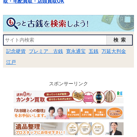
取・宅配買取・店頭買取OK
検索
記念硬貨
プレミア 古銭
寛永通宝
五銭
万延大判金
江戸
スポンサーリンク