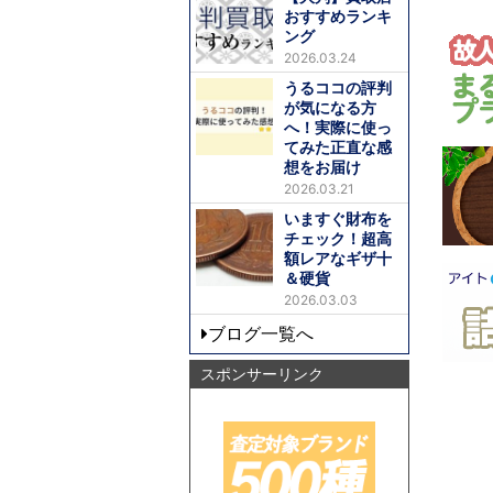
おすすめランキ
ング
2026.03.24
うるココの評判
が気になる方
へ！実際に使っ
てみた正直な感
想をお届け
2026.03.21
いますぐ財布を
チェック！超高
額レアなギザ十
＆硬貨
2026.03.03
ブログ一覧へ
スポンサーリンク