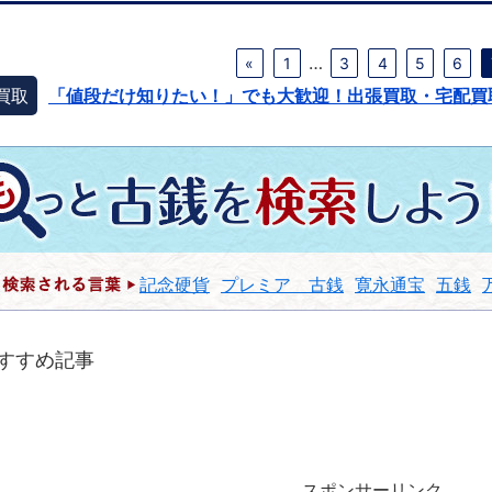
…
«
1
3
4
5
6
買取
「値段だけ知りたい！」でも大歓迎！出張買取・宅配買
記念硬貨
プレミア 古銭
寛永通宝
五銭
すすめ記事
スポンサーリンク