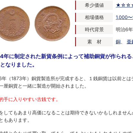
希少価値
★☆☆
相場価格
1,000〜
時代背景
明治6年 
素 材
銅
、
亜
4年に制定された新貨条例によって補助銅貨が作られる
となりました。
6年（1873年）銅貨製造所が完成すると、１銭銅貨は以前と
一厘銅貨と一緒に製造が開始されました。
的手に入りやすい古銭です。
をしてもあまり高価になることは期待できないかもしれません
ともあります。