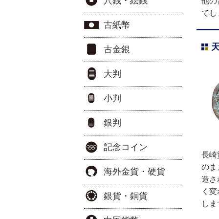
穴銭・絵銭
他の
でし
古紙幣
古金銀
大判
小判
銀判
記念コイン
長崎
のま
海外金貨・硬貨
造さ
く変
銀貨・銅貨
しま