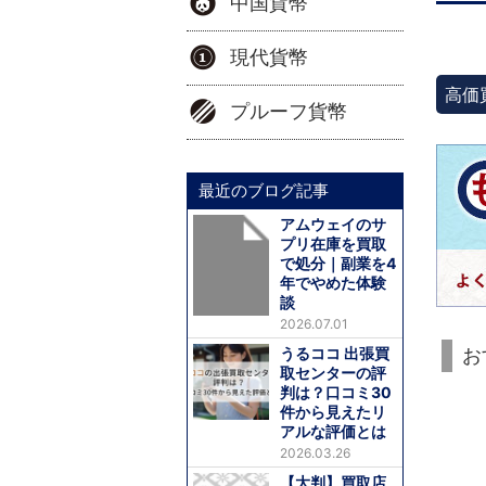
中国貨幣
現代貨幣
高価
プルーフ貨幣
最近のブログ記事
アムウェイのサ
プリ在庫を買取
で処分｜副業を4
年でやめた体験
談
2026.07.01
うるココ 出張買
お
取センターの評
判は？口コミ30
件から見えたリ
アルな評価とは
2026.03.26
【大判】買取店