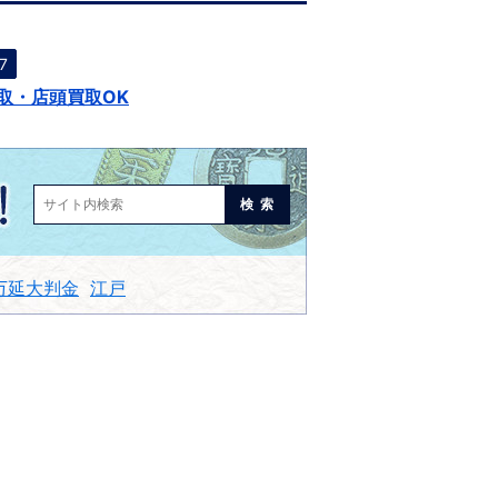
7
取・店頭買取OK
検索
万延大判金
江戸