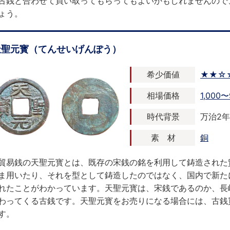
古銭と合わせて買い取ってもらってもよいかもしれませんので
ょう。
天聖元寳（てんせいげんぽう）
希少価値
★★☆
相場価格
1,000〜
時代背景
万治2年 
素 材
銅
貿易銭の天聖元寳とは、既存の宋銭の銘を利用して鋳造された
ま用いたり、それを型として鋳造したのではなく、国内で新た
れたことがわかっています。天聖元寳は、宋銭であるのか、長
わってくる古銭です。天聖元寳をお売りになる場合には、古銭
す。