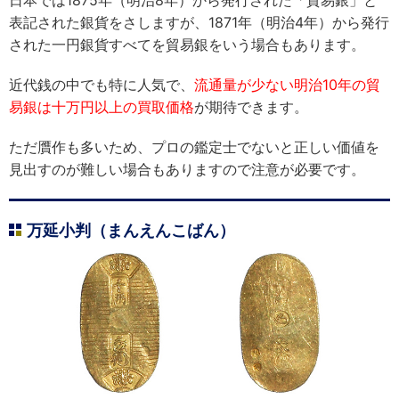
日本では1875年（明治8年）から発行された「貿易銀」と
表記された銀貨をさしますが、1871年（明治4年）から発行
された一円銀貨すべてを貿易銀をいう場合もあります。
近代銭の中でも特に人気で、
流通量が少ない明治10年の貿
易銀は十万円以上の買取価格
が期待できます。
ただ贋作も多いため、プロの鑑定士でないと正しい価値を
見出すのが難しい場合もありますので注意が必要です。
万延小判（まんえんこばん）