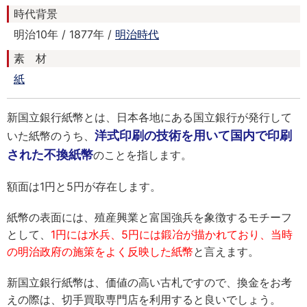
時代背景
明治10年 / 1877年 /
明治時代
素 材
紙
新国立銀行紙幣とは、日本各地にある国立銀行が発行して
洋式印刷の技術を用いて国内で印刷
いた紙幣のうち、
された不換紙幣
のことを指します。
額面は1円と5円が存在します。
紙幣の表面には、殖産興業と富国強兵を象徴するモチーフ
として、
1円には水兵、5円には鍛冶が描かれており、当時
の明治政府の施策をよく反映した紙幣
と言えます。
新国立銀行紙幣は、価値の高い古札ですので、換金をお考
えの際は、切手買取専門店を利用すると良いでしょう。