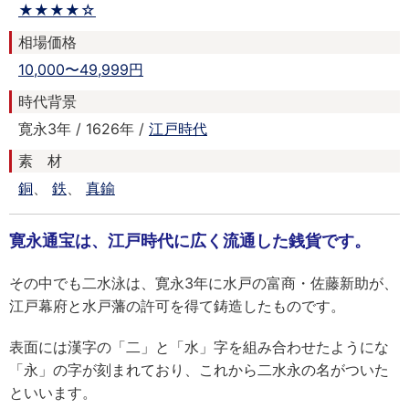
★★★★☆
相場価格
10,000〜49,999円
時代背景
寛永3年 / 1626年 /
江戸時代
素 材
銅
、
鉄
、
真鍮
寛永通宝は、江戸時代に広く流通した銭貨です。
その中でも二水泳は、寛永3年に水戸の富商・佐藤新助が、
江戸幕府と水戸藩の許可を得て鋳造したものです。
表面には漢字の「二」と「水」字を組み合わせたようにな
「永」の字が刻まれており、これから二水永の名がついた
といいます。