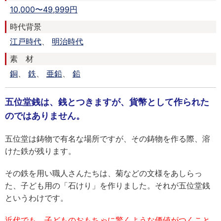
10,000〜49,999円
時代背景
江戸時代
、
明治時代
素 材
銅
、
鉄
、
亜鉛
、
鉛
五位堂銭は、銭とつきますが、貨幣として作られた
のではありません。
五位堂は鋳物で有名な場所ですが、その鋳物を作る際、溶
けた鉄が残ります。
その鉄を用い職人さんたちは、菊などの文様をあしらっ
た、子ども用の「石けり」を作りました。それが五位堂銭
というわけです。
近代でも、子どものおもちゃに驚くような価値がつくこと