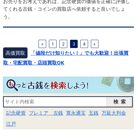
お売りをお考えであれば、記念硬貨の価値を正確に評価し
てくれる古銭・コインの買取店へ依頼すると良いでしょ
う。
«
1
2
3
4
»
高価買取
「値段だけ知りたい！」でも大歓迎！出張買
取・宅配買取・店頭買取OK
検索
記念硬貨
プレミア 古銭
寛永通宝
五銭
万延大判金
江戸