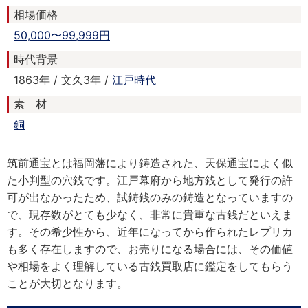
相場価格
50,000〜99,999円
時代背景
1863年 / 文久3年 /
江戸時代
素 材
銅
筑前通宝とは福岡藩により鋳造された、天保通宝によく似
た小判型の穴銭です。江戸幕府から地方銭として発行の許
可が出なかったため、試鋳銭のみの鋳造となっていますの
で、現存数がとても少なく、非常に貴重な古銭だといえま
す。その希少性から、近年になってから作られたレプリカ
も多く存在しますので、お売りになる場合には、その価値
や相場をよく理解している古銭買取店に鑑定をしてもらう
ことが大切となります。