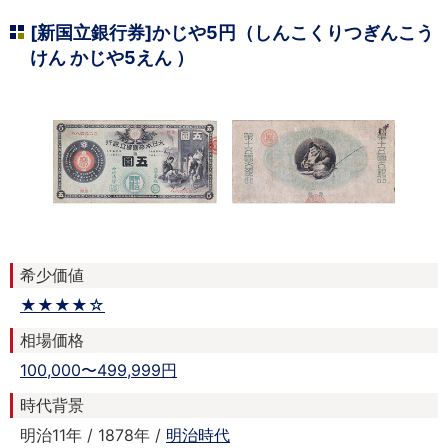
[新国立銀行券]かじや5円（しんこくりつぎんこう
けん かじや5えん ）
希少価値
★★★★☆
相場価格
100,000〜499,999円
時代背景
明治11年 / 1878年 /
明治時代