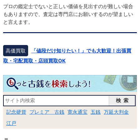
プロの鑑定士でないと正しい価値を見出すのが難しい場合
もありますので、査定は専門店にお願いするのが望ましい
と言えます。
高価買取
「値段だけ知りたい！」でも大歓迎！出張買
取・宅配買取・店頭買取OK
検索
記念硬貨
プレミア 古銭
寛永通宝
五銭
万延大判金
江戸