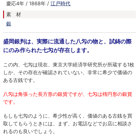
慶応4年 / 1868年 /
江戸時代
素 材
銀
盛岡銀判は、実際に流通した八匁の物と、試鋳の際
にのみ作られた七匁が存在します。
この内、七匁は現在、東京大学経済学研究所が所蔵する1枚
しか、その存在が確認されていない、非常に希少で価値の
ある古銭です。
八匁は角張った長方形の銀貨ですが、七匁は楕円形の銀貨
です。
もしも七匁のように、希少性が高く、価値のある古銭を買
取してもらうときには、まず、お電話などでお店に相談さ
れるのも良いでしょう。