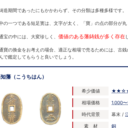
鋳造期間であったにもかかわらず、その分類は多種多様です。
中の一つである短足寳は、文字が太く、「寶」の点の部分が丸
価値のある藩鋳銭が多く存在
通宝の中には、大変珍しく、
通寶の換金をお考えの場合、適正な相場で売るためには、古銭
んで鑑定してもらうと良いでしょう。
高知藩（こうちはん）
希少価値
★★☆
相場価格
1,000〜
時代背景
幕末 /
素 材
銅