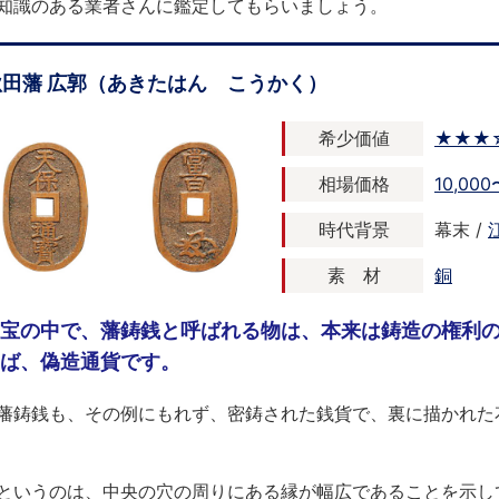
知識のある業者さんに鑑定してもらいましょう。
秋田藩 広郭（あきたはん こうかく）
希少価値
★★★
相場価格
10,00
時代背景
幕末 /
素 材
銅
宝の中で、藩鋳銭と呼ばれる物は、本来は鋳造の権利
ば、偽造通貨です。
藩鋳銭も、その例にもれず、密鋳された銭貨で、裏に描かれた
というのは、中央の穴の周りにある縁が幅広であることを示し