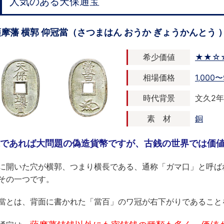
人気のある天保通宝
摩藩 横郭 仰冠當（さつまはん おうか ぎょうかんとう 
希少価値
★★☆
相場価格
1,000〜
時代背景
文久2年 
素 材
銅
であれば大問題の偽造貨幣ですが、古銭の世界では価
に開いた穴が横郭、つまり横長である、通称「ガマ口」と呼ば
その一つです。
當とは、背面に書かれた「當百」のワ冠が右下がりであること