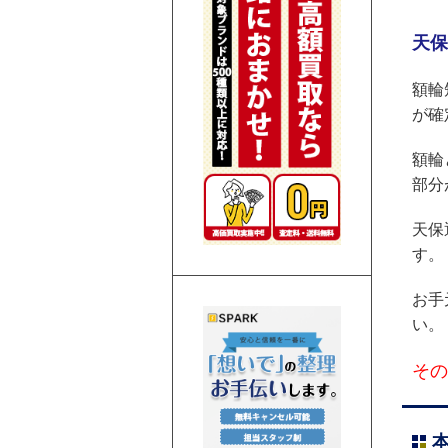
天保
額輪
が確
額輪
部分
天保
す。
お手
い。
その