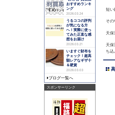
おすすめランキ
ング
短い
2026.03.24
うるココの評判
その
が気になる方
へ！実際に使っ
天保
てみた正直な感
想をお届け
2026.03.21
天保
ち込
いますぐ財布を
チェック！超高
額レアなギザ十
＆硬貨
2026.03.03
ブログ一覧へ
スポンサーリンク