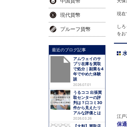
天保
中国貨幣
現在
現代貨幣
しろ
プルーフ貨幣
をお
最近のブログ記事
アムウェイのサ
プリ在庫を買取
で処分｜副業を4
年でやめた体験
談
2026.07.01
うるココ 出張買
取センターの評
判は？口コミ30
件から見えたリ
アルな評価とは
江戸
2026.03.26
保通
【大判】買取店