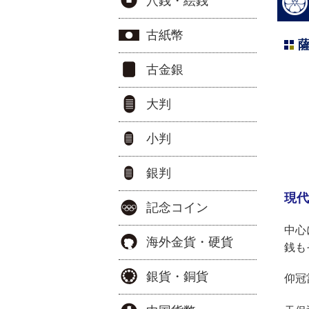
穴銭・絵銭
古紙幣
薩
古金銀
大判
小判
銀判
現代
記念コイン
中心
海外金貨・硬貨
銭も
銀貨・銅貨
仰冠