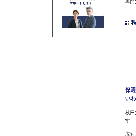
専門
保通
いわ
秋田
す。
広郭