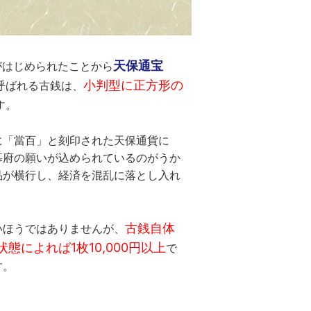
天保通宝
造がはじめられたことから
小判型に正方形の
呼ばれる古銭は、
す。
に「當百」と刻印された天保通貨に
幕府の願いが込められているのがうか
品が横行し、経済を混乱に落とし入れ
古銭自体
いほうではありませんが、
態によれば1枚10,000円以上
で
す。