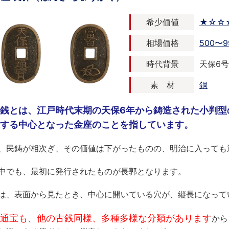
希少価値
★☆☆
相場価格
500〜9
時代背景
天保6号年
素 材
銅
銭とは、江戸時代末期の天保6年から鋳造された小判型
する中心となった金座のことを指しています。
、民鋳が相次ぎ、その価値は下がったものの、明治に入っても
中でも、最初に発行されたものが長郭となります。
は、表面から見たとき、中心に開いている穴が、縦長になって
通宝も、他の古銭同様、多種多様な分類があります
から