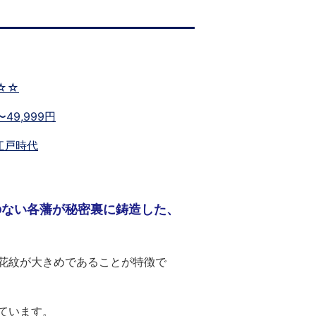
☆☆
0〜49,999円
江戸時代
のない各藩が秘密裏に鋳造した、
花紋が大きめであることが特徴で
ています。