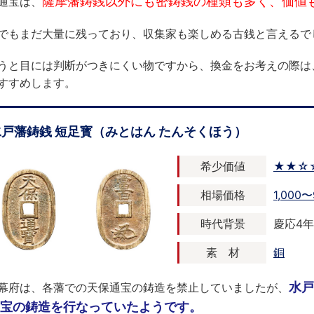
薩摩藩鋳銭以外にも密鋳銭の種類も多く、価値
通宝は、
でもまだ大量に残っており、収集家も楽しめる古銭と言えるで
うと目には判断がつきにくい物ですから、換金をお考えの際は
すすめします。
水戸藩鋳銭 短足寳（みとはん たんそくほう）
希少価値
★★☆
相場価格
1,000〜
時代背景
慶応4年 
素 材
銅
水戸
幕府は、各藩での天保通宝の鋳造を禁止していましたが、
宝の鋳造を行なっていたようです。