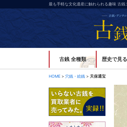
最も手軽な文化遺産に触れられる趣味 古銭
古銭 全種類
歴史で見
HOME
>
穴銭・絵銭
>
天保通宝
天保