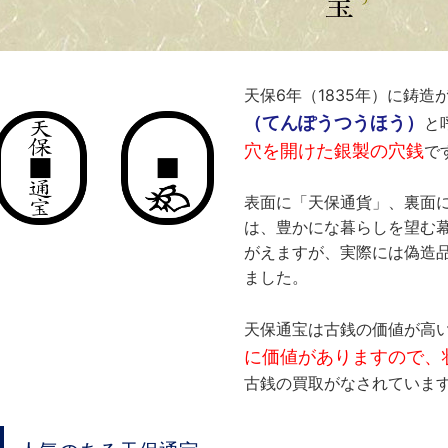
天保6年（1835年）に鋳
（てんぽうつうほう）
と
穴を開けた銀製の穴銭
で
表面に「天保通貨」、裏面
は、豊かにな暮らしを望む
がえますが、実際には偽造
ました。
天保通宝は古銭の価値が高
に価値がありますので、状
古銭の買取がなされていま