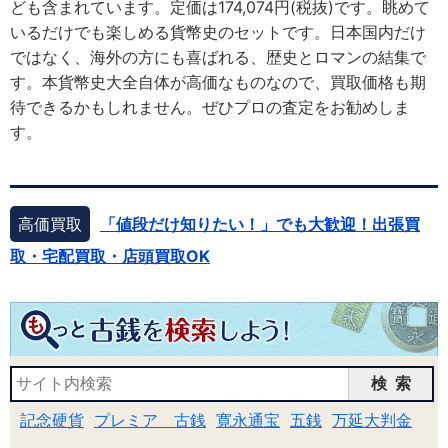
ども含まれています。定価は174,074円(税抜)です。眺めて
いるだけでも楽しめる貨幣史のセットです。日本国内だけ
ではなく、海外の方にも喜ばれる、歴史とロマンの結集で
す。本貨幣史大全自体が高価なものなので、買取価格も期
待できるかもしれません。ぜひプロの査定をお勧めしま
す。
高価買取
「値段だけ知りたい！」でも大歓迎！出張買
取・宅配買取・店頭買取OK
検索
記念硬貨
プレミア 古銭
寛永通宝
五銭
万延大判金