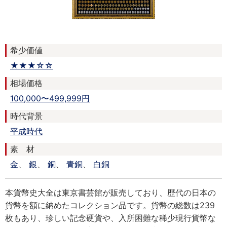
希少価値
★★★☆☆
相場価格
100,000〜499,999円
時代背景
平成時代
素 材
金
、
銀
、
銅
、
青銅
、
白銅
本貨幣史大全は東京書芸館が販売しており、歴代の日本の
貨幣を額に納めたコレクション品です。貨幣の総数は239
枚もあり、珍しい記念硬貨や、入所困難な稀少現行貨幣な