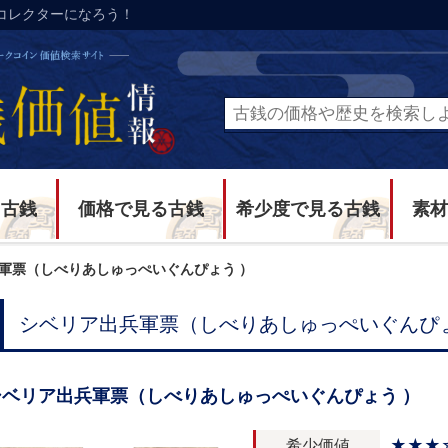
コレクターになろう！
る古銭
価格で見る古銭
希少度で見る古銭
素材
軍票（しべりあしゅっぺいぐんぴょう ）
シベリア出兵軍票（しべりあしゅっぺいぐんぴょ
シベリア出兵軍票（しべりあしゅっぺいぐんぴょう ）
希少価値
★★★