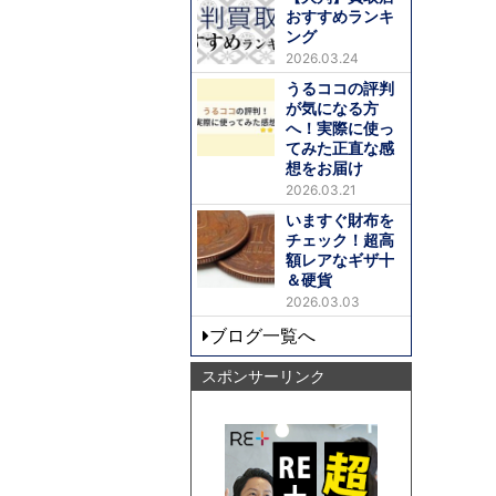
おすすめランキ
ング
2026.03.24
うるココの評判
が気になる方
へ！実際に使っ
てみた正直な感
想をお届け
2026.03.21
いますぐ財布を
チェック！超高
額レアなギザ十
＆硬貨
2026.03.03
ブログ一覧へ
スポンサーリンク