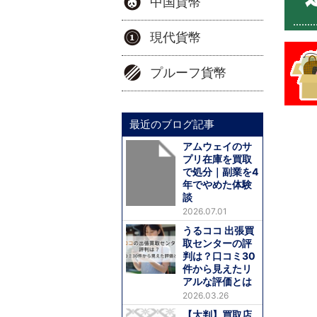
中国貨幣
現代貨幣
プルーフ貨幣
最近のブログ記事
アムウェイのサ
プリ在庫を買取
で処分｜副業を4
年でやめた体験
談
2026.07.01
うるココ 出張買
取センターの評
判は？口コミ30
件から見えたリ
アルな評価とは
2026.03.26
【大判】買取店