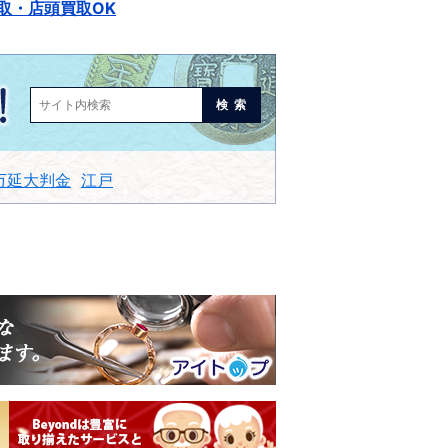
取・店頭買取OK
検索
万延大判金
江戸