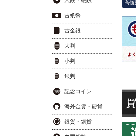
穴銭・絵銭
高価
古紙幣
古金銀
大判
小判
銀判
記念コイン
海外金貨・硬貨
銀貨・銅貨