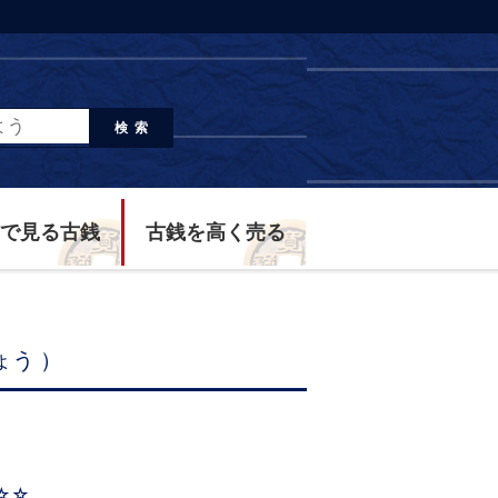
検索
で見る古銭
古銭を高く売る
う ）
☆☆