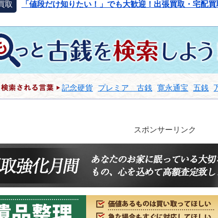
買取
「値段だけ知りたい！」でも大歓迎！出張買取・宅配買
記念硬貨
プレミア 古銭
寛永通宝
五銭
スポンサーリンク