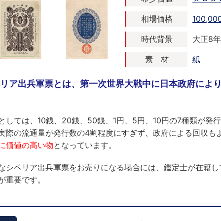
相場価格
100,0
時代背景
大正8年 
素 材
紙
リア出兵軍票とは、第一次世界大戦中に日本政府によ
としては、10銭、20銭、50銭、1円、5円、10円の7種類が発
実際の流通量が発行数の4割程度にすぎず、政府による回収も
に価値の高い物
となっています。
なシベリア出兵軍票をお売りになる場合には、鑑定士が在籍し
が重要です。