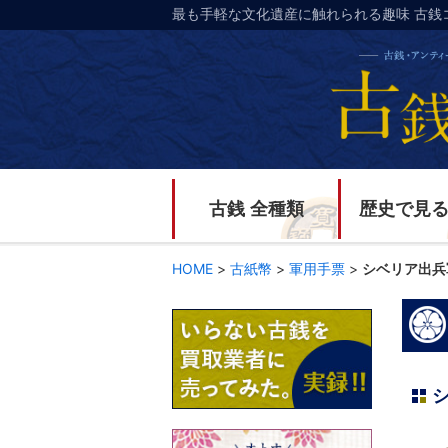
最も手軽な文化遺産に触れられる趣味 古銭
古銭 全種類
歴史で見
HOME
>
古紙幣
>
軍用手票
>
シベリア出兵