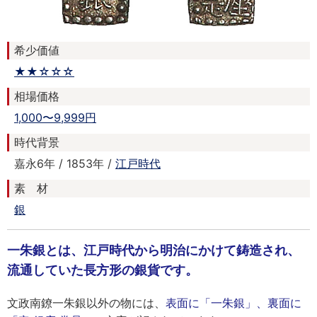
希少価値
★★☆☆☆
相場価格
1,000〜9,999円
時代背景
嘉永6年 / 1853年 /
江戸時代
素 材
銀
一朱銀とは、江戸時代から明治にかけて鋳造され、
流通していた長方形の銀貨です。
文政南鐐一朱銀以外の物には、
表面に「一朱銀」、裏面に