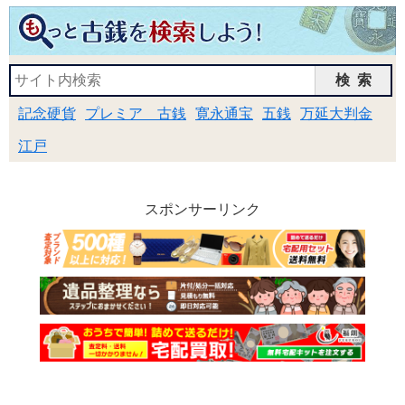
検索
記念硬貨
プレミア 古銭
寛永通宝
五銭
万延大判金
江戸
スポンサーリンク