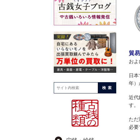
貿易
およ
日本
年）
検索
近代
す。
ただ
必要