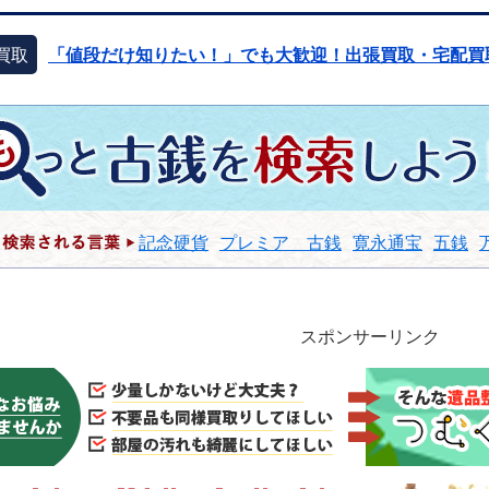
買取
「値段だけ知りたい！」でも大歓迎！出張買取・宅配買
記念硬貨
プレミア 古銭
寛永通宝
五銭
スポンサーリンク