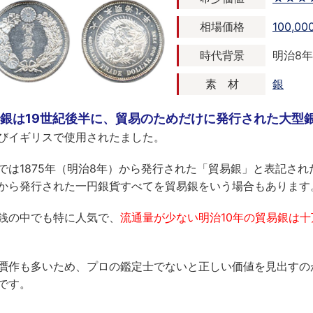
相場価格
100,0
時代背景
明治8年 
素 材
銀
銀は19世紀後半に、貿易のためだけに発行された大型
びイギリスで使用されたました。
では1875年（明治8年）から発行された「貿易銀」と表記された
から発行された一円銀貨すべてを貿易銀をいう場合もあります
銭の中でも特に人気で、
流通量が少ない明治10年の貿易銀は
贋作も多いため、プロの鑑定士でないと正しい価値を見出すの
です。