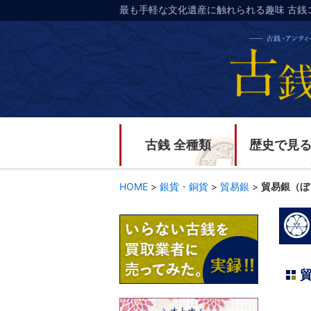
最も手軽な文化遺産に触れられる趣味 古銭
古銭 全種類
歴史で見
HOME
>
銀貨・銅貨
>
貿易銀
>
貿易銀（ぼ