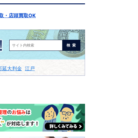
取・店頭買取OK
検索
万延大判金
江戸