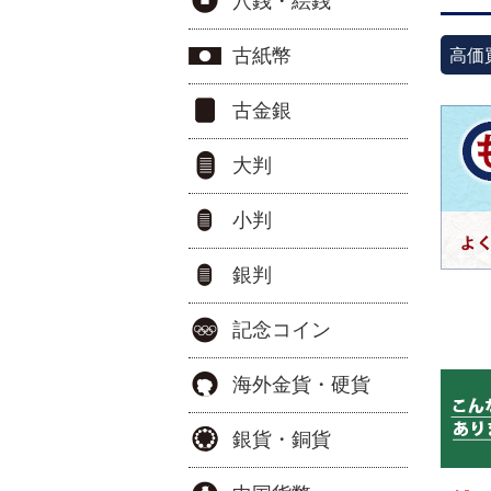
穴銭・絵銭
高価
古紙幣
古金銀
大判
小判
銀判
記念コイン
海外金貨・硬貨
銀貨・銅貨