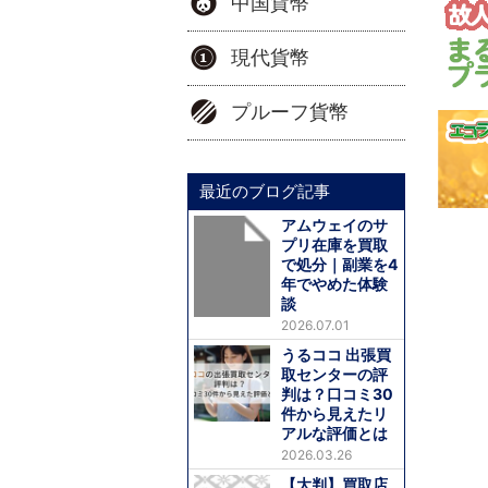
中国貨幣
現代貨幣
プルーフ貨幣
最近のブログ記事
アムウェイのサ
プリ在庫を買取
で処分｜副業を4
年でやめた体験
談
2026.07.01
うるココ 出張買
取センターの評
判は？口コミ30
件から見えたリ
アルな評価とは
2026.03.26
【大判】買取店