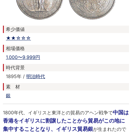
希少価値
★★☆☆☆
相場価格
1,000〜9,999円
時代背景
1895年 /
明治時代
素 材
銀
中国は
1800年代、イギリスと東洋との貿易のアヘン戦争で
香港をイギリスに割譲したことから貿易がこの地に
集中することとなり、イギリス貿易銀
が生まれたので