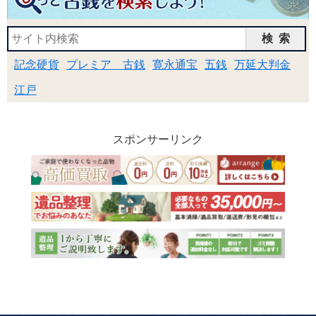
検索
記念硬貨
プレミア 古銭
寛永通宝
五銭
万延大判金
江戸
スポンサーリンク