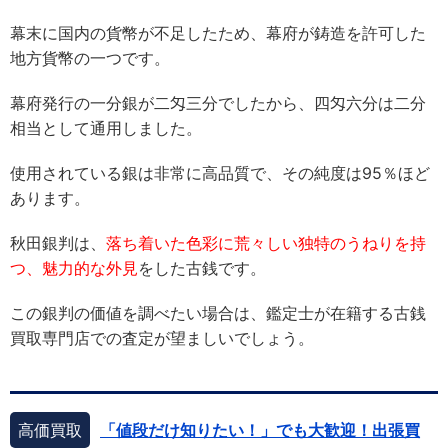
幕末に国内の貨幣が不足したため、幕府が鋳造を許可した
地方貨幣の一つです。
幕府発行の一分銀が二匁三分でしたから、四匁六分は二分
相当として通用しました。
使用されている銀は非常に高品質で、その純度は95％ほど
あります。
秋田銀判は、
落ち着いた色彩に荒々しい独特のうねりを持
つ、魅力的な外見
をした古銭です。
この銀判の価値を調べたい場合は、鑑定士が在籍する古銭
買取専門店での査定が望ましいでしょう。
高価買取
「値段だけ知りたい！」でも大歓迎！出張買