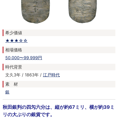
希少価値
★★★☆☆
相場価格
50,000〜99,999円
時代背景
文久3年 / 1863年 /
江戸時代
素 材
銀
秋田銀判の四匁六分は、縦が約67ミリ、横が約39ミ
リの大ぶりの銀貨です。