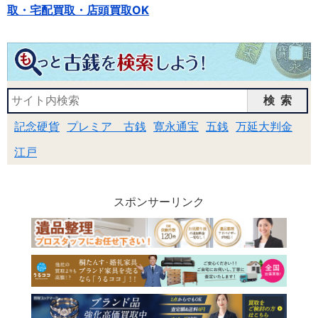
取・宅配買取・店頭買取OK
検索
記念硬貨
プレミア 古銭
寛永通宝
五銭
万延大判金
江戸
スポンサーリンク