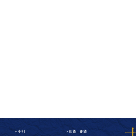
小判
銀貨・銅貨