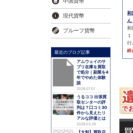
中国貨幣
和
現代貨幣
ん
和
プルーフ貨幣
１
行
続
最近のブログ記事
アムウェイのサ
プリ在庫を買取
で処分｜副業を4
年でやめた体験
談
2026.07.01
うるココ 出張買
取センターの評
判は？口コミ30
件から見えたリ
アルな評価とは
2026.03.26
【大判】買取店