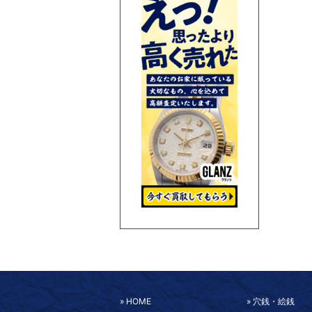
HOME
穴銭・絵銭