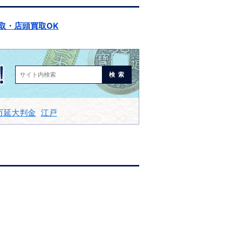
取・店頭買取OK
検索
万延大判金
江戸