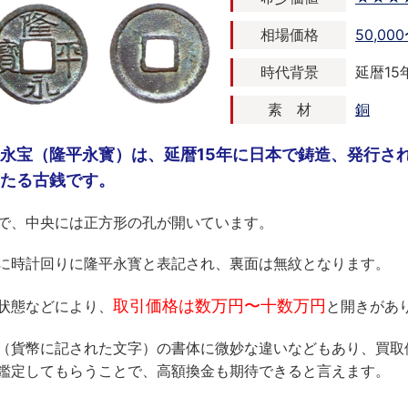
相場価格
50,00
時代背景
延暦15年
素 材
銅
永宝（隆平永寳）は、延暦15年に日本で鋳造、発行さ
たる古銭です。
で、中央には正方形の孔が開いています。
に時計回りに隆平永寳と表記され、裏面は無紋となります。
取引価格は数万円〜十数万円
状態などにより、
と開きがあ
（貨幣に記された文字）の書体に微妙な違いなどもあり、買取
鑑定してもらうことで、高額換金も期待できると言えます。