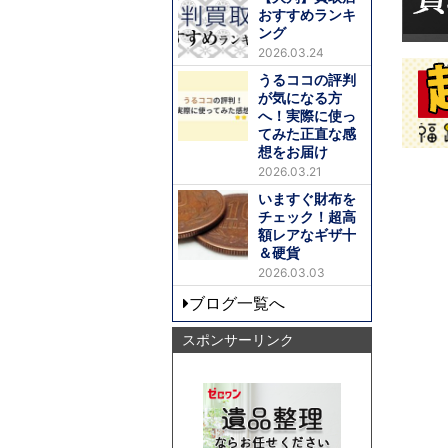
おすすめランキ
ング
2026.03.24
うるココの評判
が気になる方
へ！実際に使っ
てみた正直な感
想をお届け
2026.03.21
いますぐ財布を
チェック！超高
額レアなギザ十
＆硬貨
2026.03.03
ブログ一覧へ
スポンサーリンク