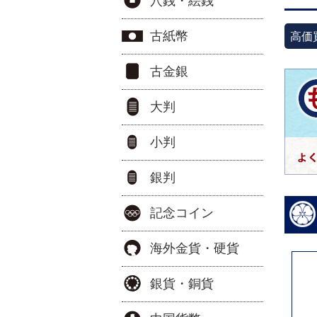
穴銭・絵銭
古紙幣
高価
古金銀
大判
小判
銀判
記念コイン
海外金貨・硬貨
銀貨・銅貨