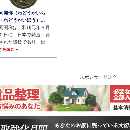
同開珎（わどうかいち
・わどうかいほう）...
同開珎は、和銅元年８月
０日に、日本で鋳造・発
された銭貨であり、日
きを読む »
スポンサーリンク