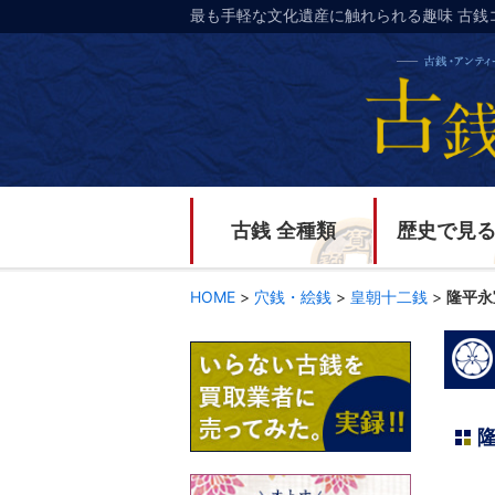
最も手軽な文化遺産に触れられる趣味 古銭
古銭 全種類
歴史で見
HOME
>
穴銭・絵銭
>
皇朝十二銭
>
隆平永