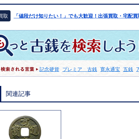
買取
「値段だけ知りたい！」でも大歓迎！出張買取・宅配買
記念硬貨
プレミア 古銭
寛永通宝
五銭
関連記事