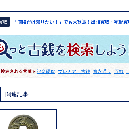
買取
「値段だけ知りたい！」でも大歓迎！出張買取・宅配買
記念硬貨
プレミア 古銭
寛永通宝
五銭
関連記事