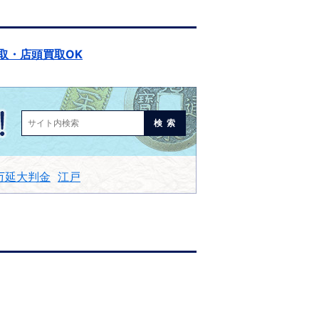
取・店頭買取OK
検索
万延大判金
江戸