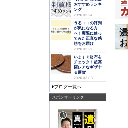
おすすめランキ
ング
2026.03.24
うるココの評判
が気になる方
へ！実際に使っ
てみた正直な感
想をお届け
2026.03.21
いますぐ財布を
チェック！超高
額レアなギザ十
＆硬貨
2026.03.03
ブログ一覧へ
スポンサーリンク