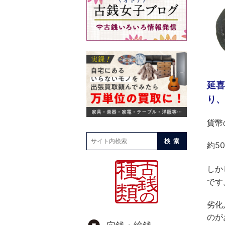
延喜
り、
貨幣
検索
約5
しか
です
劣化
のが