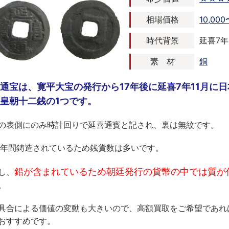
相場価格
10,00
時代背景
延喜7年 
素 材
銅
通宝は、寛平大宝の発行から17年後に延喜7年11月に
皇朝十二銭の1つです。
の表側にのみ時計回りで延喜通寳と記され、裏は無紋です。
0年間鋳造されているため銭貨数は多いです。
鉛が含まれているため朝廷発行の貨幣の中では質が
し、
。
具合による価値の変動も大きいので、高額買取をご希望であれ
おすすめです。