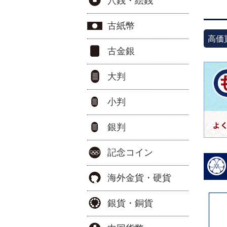
穴銭・絵銭
古紙幣
高価
古金銀
大判
小判
銀判
記念コイン
海外金貨・硬貨
銀貨・銅貨