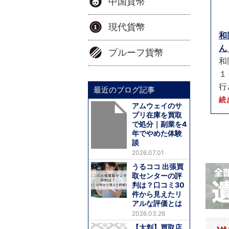
中国貨幣
現代貨幣
和
ん
プルーフ貨幣
和
１
行
最近のブログ記事
続
アムウェイのサ
プリ在庫を買取
で処分｜副業を4
年でやめた体験
談
2026.07.01
うるココ 出張買
取センターの評
判は？口コミ30
件から見えたリ
アルな評価とは
2026.03.26
【大判】買取店