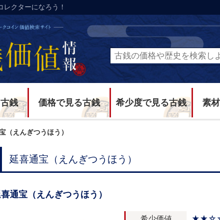
コレクターになろう！
る古銭
価格で見る古銭
希少度で見る古銭
素材
宝（えんぎつうほう）
延喜通宝（えんぎつうほう）
延喜通宝（えんぎつうほう）
希少価値
★★☆