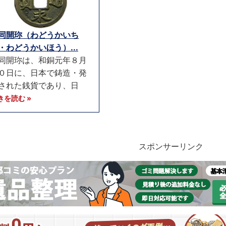
同開珎（わどうかいち
・わどうかいほう）...
同開珎は、和銅元年８月
０日に、日本で鋳造・発
された銭貨であり、日
きを読む »
スポンサーリンク