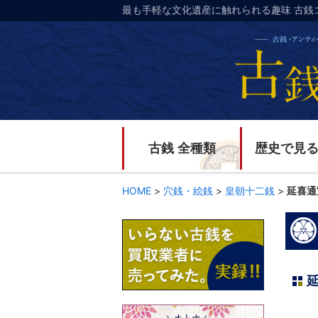
最も手軽な文化遺産に触れられる趣味 古銭
古銭 全種類
歴史で見
HOME
>
穴銭・絵銭
>
皇朝十二銭
>
延喜通