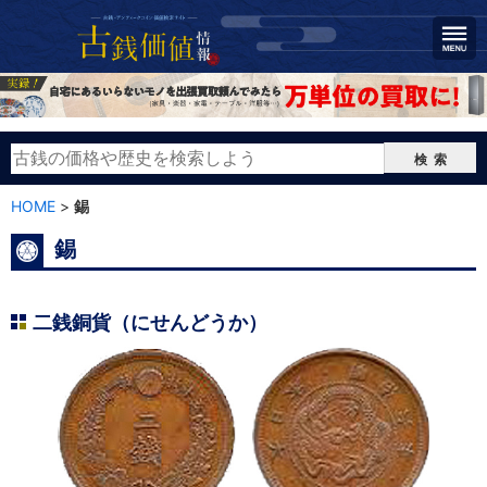
検索
HOME
>
錫
錫
二銭銅貨（にせんどうか）