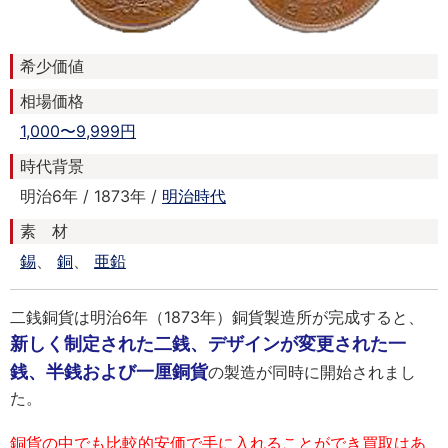
希少価値
相場価格
1,000〜9,999円
時代背景
明治6年 / 1873年 /
明治時代
素 材
錫
、
銅
、
亜鉛
二銭銅貨は明治6年（1873年）銅貨製造所が完成すると、
新しく制定された二銭、デザインが変更された一
銭、半銭および一厘銅貨
の製造が同時に開始されまし
た。
銅貨の中でも比較的安価で手に入れることができ買取はあ