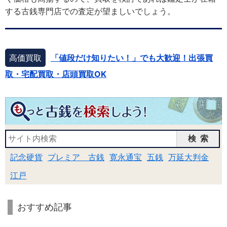
する古銭専門店での査定が望ましいでしょう。
高価買取
「値段だけ知りたい！」でも大歓迎！出張買
取・宅配買取・店頭買取OK
検索
記念硬貨
プレミア 古銭
寛永通宝
五銭
万延大判金
江戸
おすすめ記事