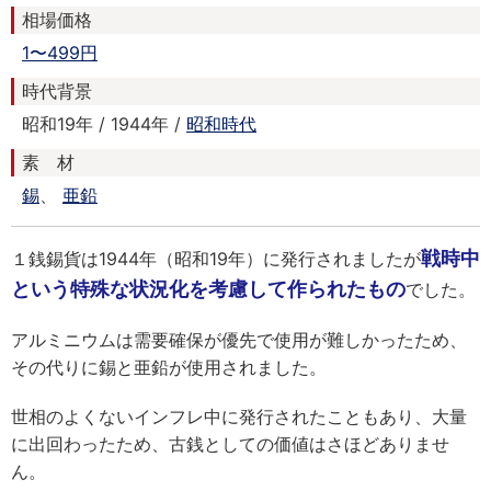
相場価格
1〜499円
時代背景
昭和19年 / 1944年 /
昭和時代
素 材
錫
、
亜鉛
戦時中
１銭錫貨は1944年（昭和19年）に発行されましたが
という特殊な状況化を考慮して作られたもの
でした。
アルミニウムは需要確保が優先で使用が難しかったため、
その代りに錫と亜鉛が使用されました。
世相のよくないインフレ中に発行されたこともあり、大量
に出回わったため、古銭としての価値はさほどありませ
ん。