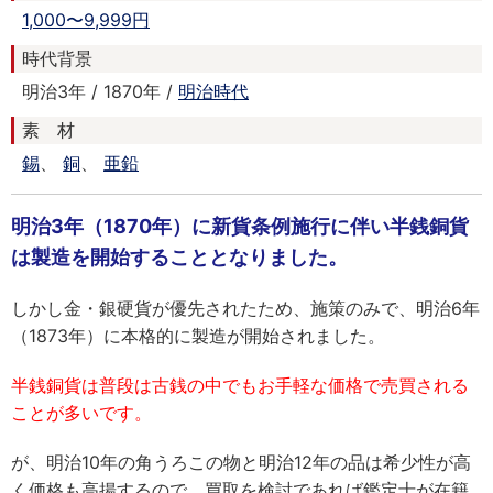
1,000〜9,999円
時代背景
明治3年 / 1870年 /
明治時代
素 材
錫
、
銅
、
亜鉛
明治3年（1870年）に新貨条例施行に伴い半銭銅貨
は製造を開始することとなりました。
しかし金・銀硬貨が優先されたため、施策のみで、明治6年
（1873年）に本格的に製造が開始されました。
半銭銅貨は普段は古銭の中でもお手軽な価格で売買される
ことが多いです。
が、明治10年の角うろこの物と明治12年の品は希少性が高
く価格も高揚するので、買取を検討であれば鑑定士が在籍