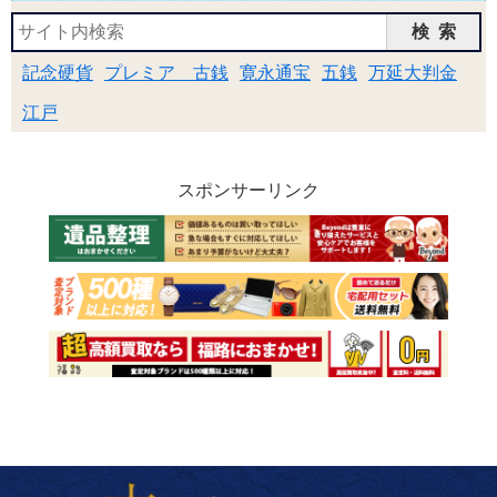
検索
記念硬貨
プレミア 古銭
寛永通宝
五銭
万延大判金
江戸
スポンサーリンク