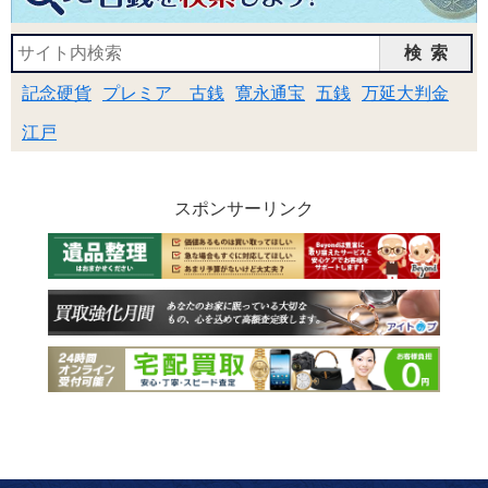
検索
記念硬貨
プレミア 古銭
寛永通宝
五銭
万延大判金
江戸
スポンサーリンク