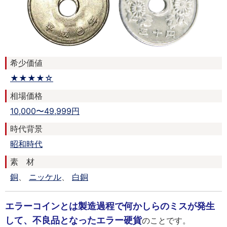
希少価値
★★★★☆
相場価格
10,000〜49,999円
時代背景
昭和時代
素 材
銅
、
ニッケル
、
白銅
エラーコインとは製造過程で何かしらのミスが発生
して、不良品となったエラー硬貨
のことです。