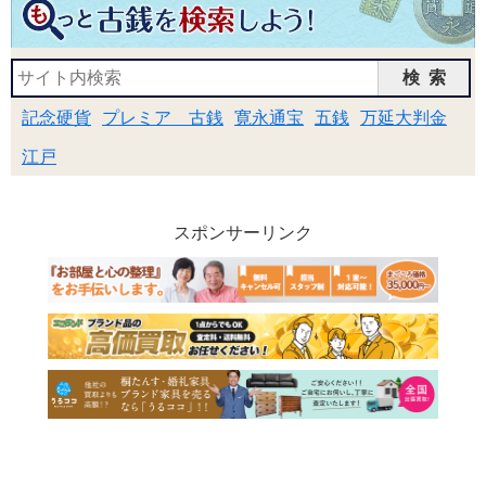
検索
記念硬貨
プレミア 古銭
寛永通宝
五銭
万延大判金
江戸
スポンサーリンク